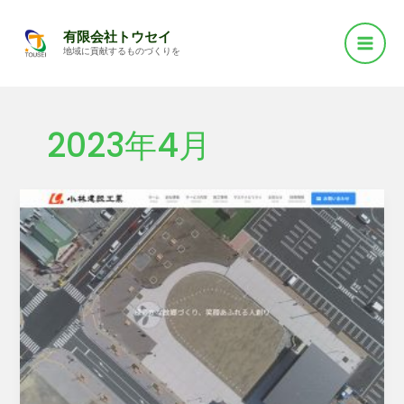
Mai
内
有限会社トウセイ
容
Men
地域に貢献するものづくりを
を
ス
キ
2023年4月
ッ
プ
K
社
Web
サ
イ
ト