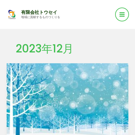
Mai
内
有限会社トウセイ
容
Men
地域に貢献するものづくりを
を
ス
キ
2023年12月
ッ
プ
年
末
の
営
業
に
つ
い
て