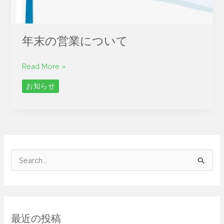
年末の営業について
Read More »
お知らせ
検
索
対
象
最近の投稿
: